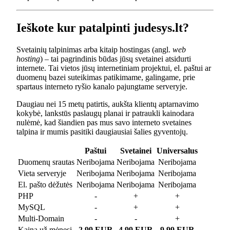
Ieškote kur patalpinti judesys.lt?
Svetainių talpinimas arba kitaip hostingas (angl.
web
hosting
) – tai pagrindinis būdas jūsų svetainei atsidurti
internete. Tai vietos jūsų internetiniam projektui, el. paštui ar
duomenų bazei suteikimas patikimame, galingame, prie
spartaus interneto ryšio kanalo pajungtame serveryje.
Daugiau nei 15 metų patirtis, aukšta klientų aptarnavimo
kokybė, lankstūs paslaugų planai ir patraukli kainodara
nulėmė, kad šiandien pas mus savo interneto svetaines
talpina ir mumis pasitiki daugiausiai šalies gyventojų.
Paštui
Svetainei
Universalus
Duomenų srautas
Neribojama
Neribojama
Neribojama
Vieta serveryje
Neribojama
Neribojama
Neribojama
El. pašto dėžutės
Neribojama
Neribojama
Neribojama
PHP
-
+
+
MySQL
-
+
+
Multi-Domain
-
-
+
Kaina už mėnesį
2.99 EUR
4.99 EUR
9.99 EUR