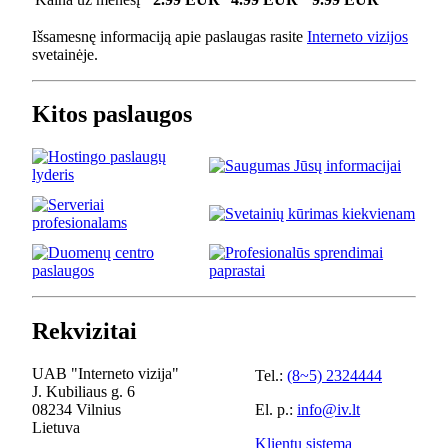
Išsamesnę informaciją apie paslaugas rasite
Interneto vizijos
svetainėje.
Kitos paslaugos
Rekvizitai
UAB "Interneto vizija"
Tel.:
(8~5) 2324444
J. Kubiliaus g. 6
08234 Vilnius
El. p.:
info@iv.lt
Lietuva
Klientų sistema