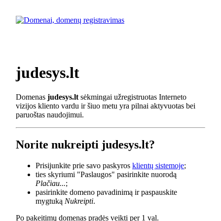
judesys.lt
Domenas
judesys.lt
sėkmingai užregistruotas Interneto
vizijos kliento vardu ir šiuo metu yra pilnai aktyvuotas bei
paruoštas naudojimui.
Norite nukreipti judesys.lt?
Prisijunkite prie savo paskyros
klientų sistemoje
;
ties skyriumi "Paslaugos" pasirinkite nuorodą
Plačiau...
;
pasirinkite domeno pavadinimą ir paspauskite
mygtuką
Nukreipti
.
Po pakeitimų domenas pradės veikti per 1 val.